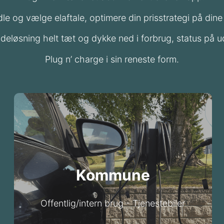
ndle og vælge elaftale, optimere din prisstrategi på di
adeløsning helt tæt og dykke ned i forbrug, status på
Plug n’ charge i sin reneste form.
Læs mere
til statistisk brug.
samt opladning kan følges i kontrolpanelet
Kommune
bil har sin egen ladebrik, og al forbrug
ladeløsning uden administrativt bøvl. Hver
Offentlig/intern brug - Tjenestebiler
Administrer kommunens flåde med en