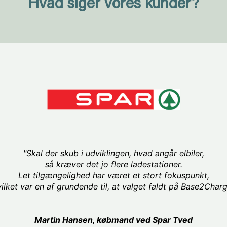
Hvad siger vores kunder?
"Standerne har et flot og moderne design,
og de er koblet op med blandt andet MobilePay,
som gør hele ladeprocessen meget brugervenlig."
r Wallenskog, direktør hos Skagen Strand hotel og feriec