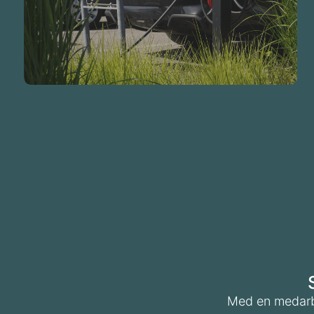
Gør det nemt, enkelt og ligetil for dine
Virksomhed
Med en medarbe