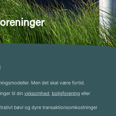
oreninger
n
tningsmodeller. Men det skal være fortid.
nger til din
virksomhed
,
boligforening
eller
strativt bøvl og dyre transaktionsomkostninger