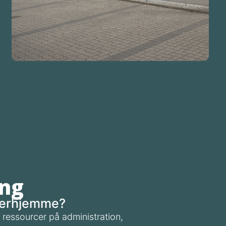
Vælg en fleksibel løsning for både dig og
Boligforening
ng
 derhjemme?
 ressourcer på administration,