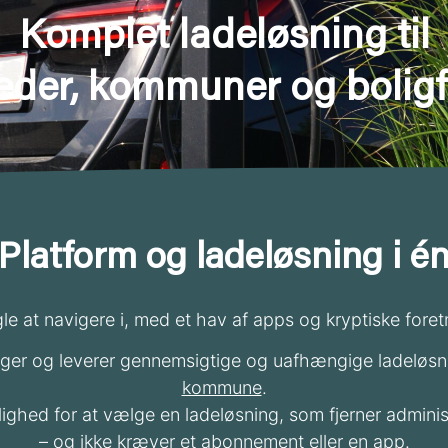
Komplet ladeløsning til
eder, kommuner og boligf
Platform og ladeløsning i é
gle at navigere i, med et hav af apps og kryptiske fore
ger og leverer gennemsigtige og uafhængige ladeløsni
kommune
.
ulighed for at vælge en ladeløsning, som fjerner admini
– og ikke kræver et abonnement eller en app.